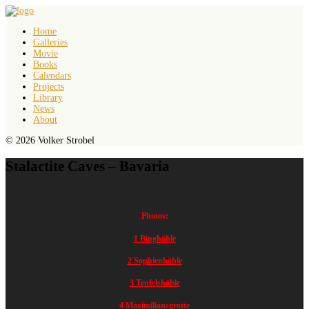
Home
Galleries
Movie
Books
Calendars
Projects
Library
News
About
© 2026 Volker Strobel
Stalactite Caves – Bavaria
Photos:
1 Binghöhle
2 Sophienhöhle
3 Teufelshöhle
4 Maximiliansgrotte