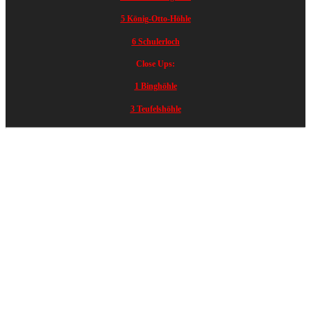
5 König-Otto-Höhle
6 Schulerloch
Close Ups:
1 Binghöhle
3 Teufelshöhle